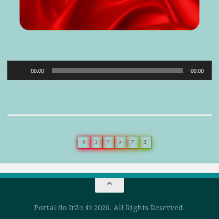
Reprodutor
00:00
00:00
de
áudio
0
3
7
4
7
3
Portal do Irão © 2026. All Rights Reserved.