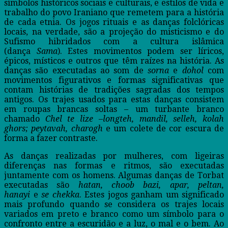
símbolos históricos sociais e culturais, e estilos de vida e
trabalho do povo Iraniano que remetem para a história
de cada etnia. Os jogos rituais e as danças folclóricas
locais, na verdade, são a projeção do misticismo e do
Sufismo hibridados com a cultura islâmica
(dança
Sama
). Estes movimentos podem ser líricos,
épicos, místicos e outros que têm raízes na história. As
danças são executadas ao som de
sorna
e
dohol
com
movimentos figurativos e formas significativas que
contam histórias de tradições sagradas dos tempos
antigos. Os trajes usados para estas danças consistem
em roupas brancas soltas – um turbante branco
chamado
Chel te lize
–
longteh, mandil, selleh, kolah
ghors; peytavah, charogh
e um colete de cor escura de
forma a fazer contraste.
As danças realizadas por mulheres, com ligeiras
diferenças nas formas e ritmos, são executadas
juntamente com os homens. Algumas danças de Torbat
executadas são
hatan, choob bazi, apar, peltan,
hanayi
e
se chekka
. Estes jogos ganham um significado
mais profundo quando se considera os trajes locais
variados em preto e branco como um símbolo para o
confronto entre a escuridão e a luz, o mal e o bem. Ao