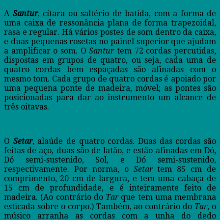
A
Santur
, cítara ou saltério de batida, com a forma de
uma caixa de ressonância plana de forma trapezoidal,
rasa e regular. Há vários postes de som dentro da caixa,
e duas pequenas rosetas no painel superior que ajudam
a amplificar o som. O
Santur
tem 72 cordas percutidas,
dispostas em grupos de quatro, ou seja, cada uma de
quatro cordas bem espaçadas são afinadas com o
mesmo tom. Cada grupo de quatro cordas é apoiado por
uma pequena ponte de madeira, móvel; as pontes são
posicionadas para dar ao instrumento um alcance de
três oitavas.
O
Setar
, alaúde de quatro cordas. Duas das cordas são
feitas de aço, duas são de latão, e estão afinadas em Dó,
Dó semi-sustenido, Sol, e Dó semi-sustenido,
respectivamente. Por norma, o
Setar
tem 85 cm de
comprimento, 20 cm de largura, e tem uma cabaça de
15 cm de profundidade, e é inteiramente feito de
madeira. (Ao contrário do
Tar
que tem uma membrana
esticada sobre o corpo.) Também, ao contrário do
Tar
, o
músico arranha as cordas com a unha do dedo