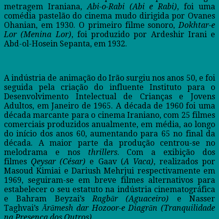
metragem Iraniana,
Abi-o-Rabi (Abi e Rabi)
, foi uma
comédia pastelão do cinema mudo dirigida por Ovanes
Ohanian, em 1930. O primeiro filme sonoro,
Dokhtar-e
Lor
(Menina Lor)
, foi produzido por Ardeshir Irani e
Abd-ol-Hosein Sepanta, em 1932.
A indústria de animação do Irão surgiu nos anos 50, e foi
seguida pela criação do influente Instituto para o
Desenvolvimento Intelectual de Crianças e Jovens
Adultos, em Janeiro de 1965. A década de 1960 foi uma
década marcante para o cinema Iraniano, com 25 filmes
comerciais produzidos anualmente, em média, ao longo
do início dos anos 60, aumentando para 65 no final da
década. A maior parte da produção centrou-se no
melodrama e nos
thrillers
. Com a exibição dos
filmes
Qeysar (César)
e Gaav (
A Vaca)
, realizados por
Masoud Kimiai e Dariush Mehrjui respectivamente em
1969, seguiram-se em breve filmes alternativos para
estabelecer o seu estatuto na indústria cinematográfica
e Bahram Beyzai’s
Ragbār
(Aguaceiro)
e Nasser
Taghvai’s
Ārāmesh dar Hozoor-e Diagrān (Tranquilidade
na Presença dos Outros)
.