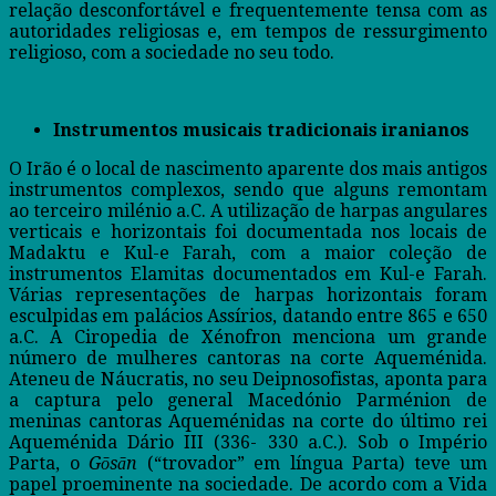
relação desconfortável e frequentemente tensa com as
autoridades religiosas e, em tempos de ressurgimento
religioso, com a sociedade no seu todo.
Instrumentos musicais tradicionais iranianos
O Irão é o local de nascimento aparente dos mais antigos
instrumentos complexos, sendo que alguns remontam
ao terceiro milénio a.C. A utilização de harpas angulares
verticais e horizontais foi documentada nos locais de
Madaktu e Kul-e Farah, com a maior coleção de
instrumentos Elamitas documentados em Kul-e Farah.
Várias representações de harpas horizontais foram
esculpidas em palácios Assírios, datando entre 865 e 650
a.C. A Ciropedia de Xénofron menciona um grande
número de mulheres cantoras na corte Aqueménida.
Ateneu de Náucratis, no seu Deipnosofistas, aponta para
a captura pelo general Macedónio Parménion de
meninas cantoras Aqueménidas na corte do último rei
Aqueménida Dário III (336- 330 a.C.). Sob o Império
Parta, o
Gōsān
(“trovador” em língua Parta) teve um
papel proeminente na sociedade. De acordo com a Vida