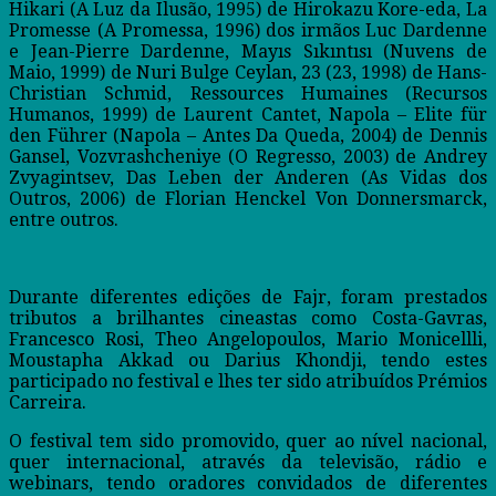
Hikari (A Luz da Ilusão, 1995) de Hirokazu Kore-eda, La
Promesse (A Promessa, 1996) dos irmãos Luc Dardenne
e Jean-Pierre Dardenne, Mayıs Sıkıntısı (Nuvens de
Maio, 1999) de Nuri Bulge Ceylan, 23 (23, 1998) de Hans-
Christian Schmid, Ressources Humaines (Recursos
Humanos, 1999) de Laurent Cantet, Napola – Elite für
den Führer (Napola – Antes Da Queda, 2004) de Dennis
Gansel, Vozvrashcheniye (O Regresso, 2003) de Andrey
Zvyagintsev, Das Leben der Anderen (As Vidas dos
Outros, 2006) de Florian Henckel Von Donnersmarck,
entre outros.
Durante diferentes edições de Fajr, foram prestados
tributos a brilhantes cineastas como Costa-Gavras,
Francesco Rosi, Theo Angelopoulos, Mario Monicellli,
Moustapha Akkad ou Darius Khondji, tendo estes
participado no festival e lhes ter sido atribuídos Prémios
Carreira.
O festival tem sido promovido, quer ao nível nacional,
quer internacional, através da televisão, rádio e
webinars, tendo oradores convidados de diferentes