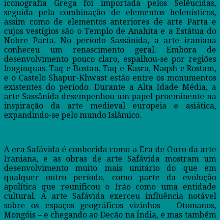
iconografia Grega foi importada pelos Selêucidas,
seguida pela combinação de elementos helenísticos,
assim como de elementos anteriores de arte Parta e
cujos vestígios são o Templo de Anahita e a Estátua do
Nobre Parta. No período Sassânida, a arte iraniana
conheceu um renascimento geral. Embora de
desenvolvimento pouco claro, espalhou-se por regiões
longínquas. Taq-e Bostan, Taq-e-Kasra, Naqsh-e Rostam,
e o Castelo Shapur-Khwast estão entre os monumentos
existentes do período. Durante a Alta Idade Média, a
arte Sassânida desempenhou um papel proeminente na
inspiração da arte medieval europeia e asiática,
expandindo-se pelo mundo Islâmico.
A era Safávida é conhecida como a Era de Ouro da arte
Iraniana, e as obras de arte Safávida mostram um
desenvolvimento muito mais unitário do que em
qualquer outro período, como parte da evolução
apolítica que reunificou o Irão como uma entidade
cultural. A arte Safávida exerceu influência notável
sobre os espaços geográficos vizinhos – Otomanos,
Mongóis – e chegando ao Decão na Índia, e mas também