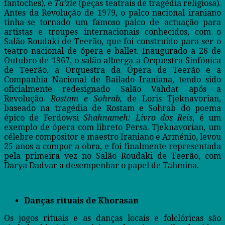
fantoches), e
Ta’zie
(peças teatrais de tragédia religiosa).
Antes da Revolução de 1979, o palco nacional iraniano
tinha-se tornado um famoso palco de actuação para
artistas e troupes internacionais conhecidos, com o
Salão Roudaki de Teerão, que foi construído para ser o
teatro nacional de ópera e ballet. Inaugurado a 26 de
Outubro de 1967, o salão alberga a Orquestra Sinfónica
de Teerão, a Orquestra da Ópera de Teerão e a
Companhia Nacional de Bailado Iraniana, tendo sido
oficialmente redesignado Salão Vahdat após a
Revolução.
Rostam e Sohrab,
de Loris Tjeknavorian,
baseado na tragédia de Rostam e Sohrab do poema
épico de Ferdowsi
Shahnameh: Livro dos Reis
, é um
exemplo de ópera com libreto Persa. Tjeknavorian, um
célebre compositor e maestro Iraniano e Arménio, levou
25 anos a compor a obra, e foi finalmente representada
pela primeira vez no Salão Roudaki de Teerão, com
Darya Dadvar a desempenhar o papel de Tahmina.
Danças rituais de Khorasan
Os jogos rituais e as danças locais e folclóricas são