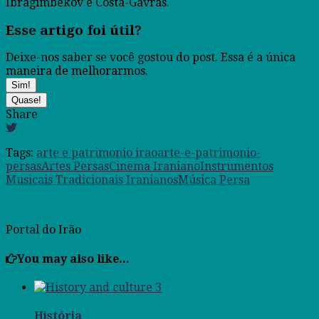
Ibragimbekov e Costa-Gavras.
Esse artigo foi útil?
Deixe-nos saber se você gostou do post. Essa é a única
maneira de melhorarmos.
Sim!
Quase!
Share
Tags:
arte e patrimonio irao
arte-e-patrimonio-
persas
Artes Persas
Cinema Iraniano
Instrumentos
Musicais Tradicionais Iranianos
Música Persa
Portal do Irão
You may also like...
História