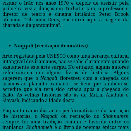
visitar o Irão nos anos 1970 e depois de assistir pela
primeira vez a danças em Torbat-e Jam, o professor e
diretor de teatro e cinema britânico Peter Brook
afirmou: “Oh meu Deus, encontrei aqui a origem da
charada e da pantomima”.
Naqqali (recitação dramática)
Arte registada pela UNESCO como uma herança cultural
intangível dos iranianos, não se sabe claramente quando
exatamente esta arte surgiu. No entanto, alguns autores
referiram-na em alguns livros de história. Alguns
sugerem que o
Naqqali
floresceu com a chegada dos
arianos ao planalto iraniano, se bem que também se
acredite que ela terá sido criada após a chegada do
Islão. As velhas histórias são as de Mitra, Anahita e
Siavash, indicando a idade desta.
Enquanto ramo das artes performativas e da narração
de histórias, o
Naqqali
ou recitação do
Shahnameh
sempre foi uma tradição comum e favorita entre os
iranianos.
Shahnameh
é o livro de poemas épicos mais