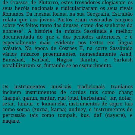
de Crassos, de Plutarco, estes trovadores elogiavam os
seus heróis nacionais e ridicularizaram os seus rivais
Romanos. Da mesma forma, na sua Geografia, Estrabão
relata que aos jovens Partos eram ensinadas canções
sobre “os feitos tanto dos deuses, como dos senhores da
nobreza”. A história da música Sassânida é melhor
documentada do que a dos períodos anteriores, e é
especialmente mais evidente nos textos em língua
avéstica. Na época de Cosroes II, na corte Sassânida
vários músicos proeminentes, nomeadamente Azad,
Bamshad, Barbad, Nagisa, Ramtin, e Sarkash
notabilizaram-se, furtando-se ao esquecimento.
Os instrumentos musicais tradicionais Iranianos
incluem instrumentos de cordas tais como chang
(harpa), qanun, santur, rud (oud, barbatana), tar, dotar,
setar, tanbur, e kamanche, instrumentos de sopro tais
como sorna (zurna, karna) andney, e instrumentos de
percussão tais como tompak, kus, daf (dayere), e
naqare.