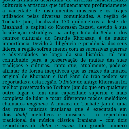
culturais e artísticas que influenciaram profundamente
a variedade de instrumentos musicais e os trajes
utilizados pelas diversas comunidades. A região de
Torbate Jam, localizada 170 quilómetros a leste de
Mashhad, a capital do Khorasan Razavi, devido à sua
localização estratégica na antiga Rota da Seda e dos
centros culturais do Grande Khorasan, é de maior
importância. Devido à diligência e prudência dos seus
líders, a região sofreu menos com as sucessivas guerras
e adversidades ao longo da sua história. Tal tem
contribuído para a preservação de muitas das suas
tradições e culturas. Tanto que, atualmente, pode-se
afirmar de forma inequívoca que as raízes da música
original de Khorasan e Dari Farsi do Irão podem ser
reportadas a esta região. O
Dotar
do antigo Khorasan foi
melhor preservado no Torbate Jam do que em qualquer
outro lugar e tem uma capacidade superior e mais
complexa de lidar e tocar diferentes modos melódicos
chamados
moghams
. A música de Torbate Jam é uma
das raras músicas iranianas que é executada em
dois
Radif
melódicos e musicais – o repertório
tradicional da música clássica Iraniana – com dois
reportórios de
dotar
e
sorna
. Um grande número