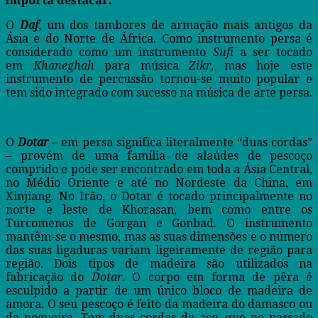
importa destacar:
O
Daf
, um dos tambores de armação mais antigos da
Ásia e do Norte de África. Como instrumento persa é
considerado como um instrumento
Sufi
a ser tocado
em
Khaneghah
para música
Zikr
, mas hoje este
instrumento de percussão tornou-se muito popular e
tem sido integrado com sucesso na música de arte persa.
O
Dotar
– em persa significa literalmente “duas cordas”
– provém de uma família de alaúdes de pescoço
comprido e pode ser encontrado em toda a Ásia Central,
no Médio Oriente e até no Nordeste da China, em
Xinjiang. No Irão, o Dotar é tocado principalmente no
norte e leste de Khorasan, bem como entre os
Turcomenos de Gorgan e Gonbad. O instrumento
mantêm-se o mesmo, mas as suas dimensões e o número
das suas ligaduras variam ligeiramente de região para
região. Dois tipos de madeira são utilizados na
fabricação do
Dotar
. O corpo em forma de pêra é
esculpido a partir de um único bloco de madeira de
amora. O seu pescoço é feito da madeira do damasco ou
da nogueira. Tem duas cordas de aço, que no passado