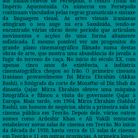
aos baixos-relevos de Persépolis, o centro ritual do
Império Aqueménida. Os números em Persépolis
continuam vinculados pelas regras gramaticais e sintaxe
da linguagem visual. As artes visuais iranianas
atingiram o seu auge na era Sassânida, tendo-se
encontrado várias obras deste período que articulam
movimentos e acções de uma forma altamente
sofisticada. É mesmo possível ver um progenitor do
grande plano cinematográfico filmado numa destas
obras de arte, que mostra uma abundância de javalis a
fugir do terreno de caça. No início do século XX, com
apenas cinco anos de existência, a indústria
cinematográfica chegou ao Irão. O primeiro cineasta
Iraniano provavelmente foi Mirza Ebrahim (Akkas
Bashi), o fotógrafo da corte de Mozaﬀar-ol Din Shah da
dinastia Qajar. Mirza Ebrahim obteve uma máquina
fotográfica e filmou a visita do governante Qajar à
Europa. Mais tarde, em 1904, Mirza Ebrahim (Sahhaf
Bashi), um homem de negócios, abriu a primeira sala de
cinema pública em Teerão. Depois dele, vários outros
nomes como Ardeshir Khan e Ali Vakili tentaram
estabelecer novas salas de cinema em Teerão. No início
da década de 1930, havia cerca de 15 salas de cinema
em Teerão e 11 em outras províncias. A primeira longa-