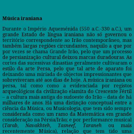
Música iraniana
Durante o Império Aqueménida (550 a.C.-330 a.C.), um
grande Estado de língua iraniana não só governou o
território correspondente ao Irão contemporâneo, mas
também largas regiões circundantes, naquilo a que por
por vezes se chama Grande Irão, pelo que um processo
de persianização cultural deixou marcas duradouras. As
cortes das sucessivas dinastias geralmente cultivaram o
estilo da arte Persa, pelo que tal arte de aparato foi
deixando uma miríada de objectos impressionantes que
sobreviveram até aos dias de hoje. A música iraniana ou
persa, tal como como a evidenciada por registos
arqueológicos da civilização elamita do Crescente Fértil
– a cultura mais antiga do sudoeste do Irão – data de há
milhares de anos. Há uma distinção conceptual entre a
ciência da Música, ou Musicologia, que tem sido sempre
considerada como um ramo da Matemática em grande
consideração na Pérsia/Irão; e por performance musical
(
Tarab
,
Navakhteh
,
Tasneef
,
Taraneh
ou mais
recentemente Música), relação que tem tido uma