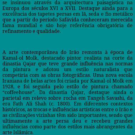
se insinuou através da arquitectura paisagística na
Europa dos séculos XVI a XVII. Destaque ainda para a
excelência dos tapetes persas em lã, seda e fio metálico
que a partir do período Safávida conheceram merecida
fama mundial e são hoje referência obrigatória de
refinamento e qualidade.
A arte contemporânea do Irão remonta à época de
Kamal-ol Molk, destacado pintor realista na corte da
dinastia Qajar que teve grande influência nas normas
da pintura e adotou um estilo naturalista que
competiria com as obras fotográficas. Uma nova escola
Iraniana de belas artes foi criada por Kamal-ol Molk em
1928, e foi seguida pelo estilo de pintura chamado
“coffeehouse”. Da dinastia Qajar, destaque ainda o
parietal em relevo sobre rocha em Tangeh Savashi, da
era Fath Ali Shah (c. 1800). Em diferentes contextos
históricos, as trocas e influências artísticas entre o Irão e
as civilizações vizinhas têm sido importantes, sendo que
ultimamente a arte persa deu e recebeu grandes
influências como parte dos estilos mais abrangentes da
arte Islâmica.