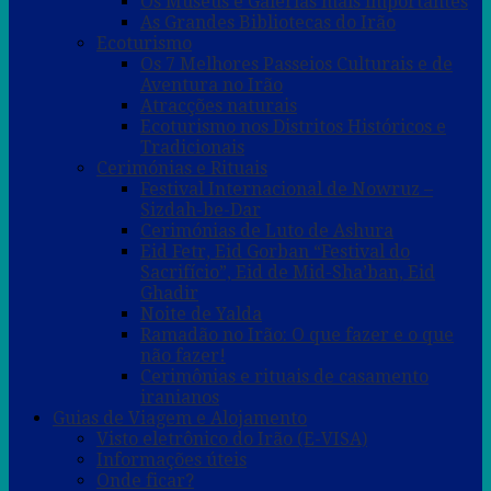
Os Museus e Galerias mais importantes
As Grandes Bibliotecas do Irão
Ecoturismo
Os 7 Melhores Passeios Culturais e de
Aventura no Irão
Atracções naturais
Ecoturismo nos Distritos Históricos e
Tradicionais
Cerimónias e Rituais
Festival Internacional de Nowruz –
Sizdah-be-Dar
Cerimónias de Luto de Ashura
Eid Fetr, Eid Gorban “Festival do
Sacrifício”, Eid de Mid-Sha’ban, Eid
Ghadir
Noite de Yalda
Ramadão no Irão: O que fazer e o que
não fazer!
Cerimônias e rituais de casamento
iranianos
Guias de Viagem e Alojamento
Visto eletrônico do Irão (E-VISA)
Informações úteis
Onde ficar?