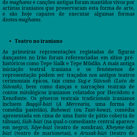
de
maghams
e canções antigas foram mantidos vivos por
artistas iranianos que preservaram esta forma de arte,
e são hoje capazes de executar algumas formas
destes
maghams
.
Teatro no iraniano
As primeiras representações registadas de figuras
dançantes no Irão foram referenciadas em sítios pré-
históricos como Tepe Sialk e Tepe Mûsîân. A mais antiga
iniciação teatral iraniana e os fenómenos de
representação podem ser traçados nos antigos teatros
cerimoniais épicos, tais como
Sug-e Siāvush
(Luto de
Siāvash)
, bem como danças e narrações teatrais de
contos mitológicos iranianos relatados por Heródoto e
Xenofonte. Os géneros teatrais tradicionais iranianos
incluem
Baqqāl-bāzi
(
A Mercearia
, uma forma de
comédia pastelão),
Ruhowzi
(ou
Taxt-howzi
, comédia
apresentada em cima de uma fonte de pátio coberta de
tábuas),
Siāh-bāzi
(na qual o comediante central aparece
em negro),
Sāye-bāzi
(teatro de sombras),
Kheyme-šab-
bāzi
(teatro de marionetas), e
Arusak-bāzi
(teatro de