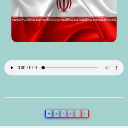
0
3
7
3
4
0