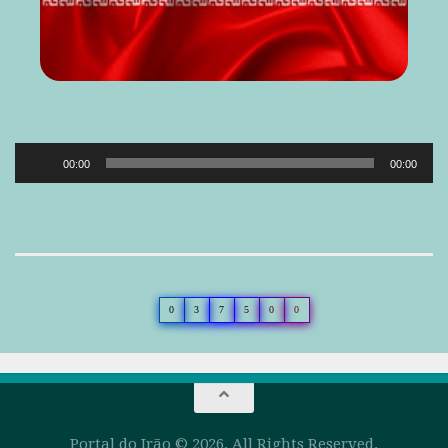
Reprodutor
00:00
00:00
de
áudio
0
3
7
5
0
0
Portal do Irão © 2026. All Rights Reserved.